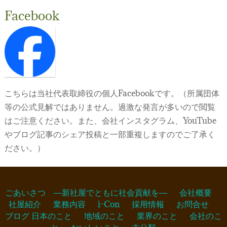
Facebook
こちらは当社代表取締役の個人Facebookです。（所属団体
等の公式見解ではありません。過激な発言が多いので閲覧
はご注意ください。また、会社インスタグラム、YouTube
やブログ記事のシェア投稿と一部重複しますのでご了承く
ださい。）
ごあいさつ ―新社屋でともに社会貢献を―
会社概要
社屋紹介
業務内容
i-Con
採用情報
お問合せ
ブログ
日本のこと
地域のこと
業界のこと
会社のこ