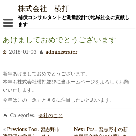
Skip
株式会社 横打
to
content
補償コンサルタントと測量設計で地域社会に貢献し
ます
ごあいさつ ―新社屋でともに社会貢献を―
あけましておめでとうございます
会社概要
2018-01-03
administrator
社屋紹介
新年あけましておめでとうございます。
業務内容
本年も株式会社横打並びに当ホームページをよろしくお願
i-Con
いいたします。
採用情報
今年はこの「魚」と＃６に注目したいと思います。
お問合せ
Categories:
会社のこと
ブログ
投
Previous Post: 習志野市
Next Post: 習志野市の新