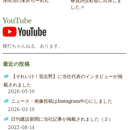
津田沼の栄昇らーめん
春賀詞交歓会に出席しま
稿
日本のこと
した
ナ
地域のこと
YouTube
ビ
業界のこと
ゲ
会社のこと
ー
横打ちゃんねる、あります。
おいしいこと
シ
最近の投稿
ョ
未分類
ン
【それいけ！習志野】に当社代表のインタビューが掲
載されました
2026-05-19
ニュース・画像投稿はInstagram中心にしました
2026-03-19
日刊建設新聞に当社記事が掲載されました（２）
2025-08-14