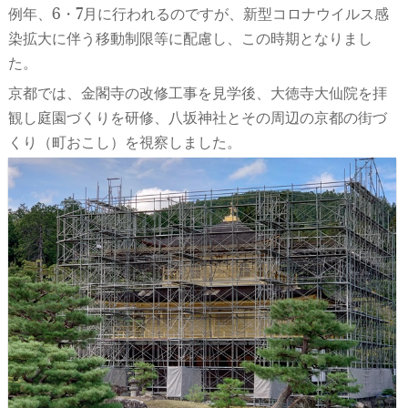
例年、6・7月に行われるのですが、新型コロナウイルス感
染拡大に伴う移動制限等に配慮し、この時期となりまし
た。
京都では、金閣寺の改修工事を見学後、大徳寺大仙院を拝
観し庭園づくりを研修、八坂神社とその周辺の京都の街づ
くり（町おこし）を視察しました。