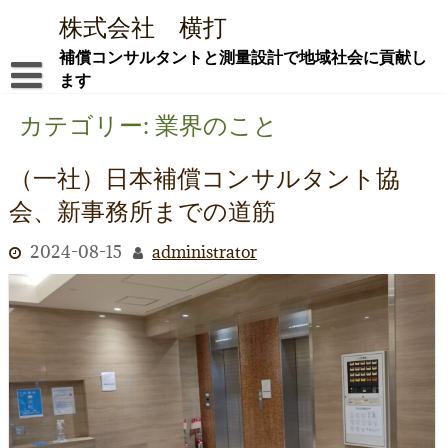
Skip
株式会社 横打
to
content
補償コンサルタントと測量設計で地域社会に貢献し
ます
ごあいさつ ―新社屋でともに社会貢献を―
カテゴリー:
業界のこと
会社概要
（一社）日本補償コンサルタント協
社屋紹介
会、新事務所までの道筋
業務内容
2024-08-15
administrator
i-Con
採用情報
お問合せ
ブログ