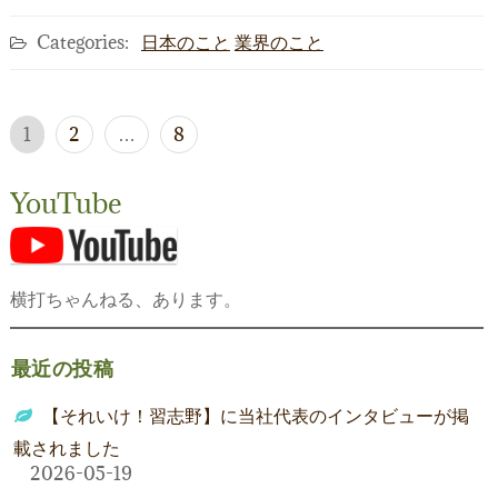
Categories:
日本のこと
業界のこと
投
1
2
…
8
稿
の
YouTube
ペ
ー
横打ちゃんねる、あります。
ジ
送
最近の投稿
り
【それいけ！習志野】に当社代表のインタビューが掲
載されました
2026-05-19