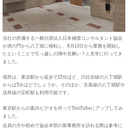
日本のこと
地域のこと
業界のこと
当社の所属する一般社団法人日本補償コンサルタント協会
会社のこと
が虎の門から八丁堀に移転し、8月13日から業務を開始し
おいしいこと
たということで引っ越しの陣中見舞い？と見学に行ってき
ました。
未分類
場所は、東京駅から徒歩で15分ほど、日比谷線の八丁堀駅
からは5分ほどでしょうか。そのほか、京葉線の八丁堀駅や
浅草線の宝町駅も利用可能です。
東京駅からの案内ビデオを作ってYouTubeにアップしてみ
ました。
会員の方や初めて協会本部の新事務所を訪れる際は参考に