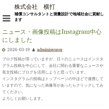
Skip
株式会社 横打
to
content
補償コンサルタントと測量設計で地域社会に貢献し
ます
ごあいさつ ―新社屋でともに社会貢献を―
ニュース・画像投稿はInstagram中心
にしました
会社概要
社屋紹介
2026-03-19
administrator
ブログ投稿が滞っていますが、日々のニュースはインスタ
業務内容
グラム投稿を中心にして、会社に関わる重要なニュースや
i-Con
長文投稿にブログを活用しようと思っています。
インスタグラムの投稿はトップページの中ほどで連携して
採用情報
いますので、気になった画像等があったらクリックしてみ
お問合せ
てください。
よろしくお願いします。
ブログ