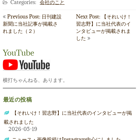
Categories:
会社のこと
日本のこと
投
地域のこと
Previous Post: 日刊建設
Next Post: 【それいけ！
新聞に当社記事が掲載さ
習志野】に当社代表のイ
稿
業界のこと
れました（２）
ンタビューが掲載されま
ナ
した
会社のこと
ビ
YouTube
おいしいこと
ゲ
ー
未分類
横打ちゃんねる、あります。
シ
ョ
最近の投稿
ン
【それいけ！習志野】に当社代表のインタビューが掲
載されました
2026-05-19
ニュース・画像投稿はInstagram中心にしました