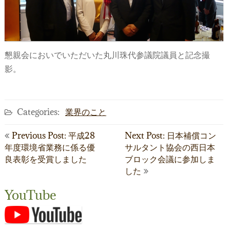
日本のこと
地域のこと
業界のこと
懇親会においでいただいた丸川珠代参議院議員と記念撮
影。
会社のこと
おいしいこと
Categories:
業界のこと
未分類
投
Previous Post: 平成28
Next Post: 日本補償コン
年度環境省業務に係る優
サルタント協会の西日本
稿
良表彰を受賞しました
ブロック会議に参加しま
ナ
した
ビ
YouTube
ゲ
ー