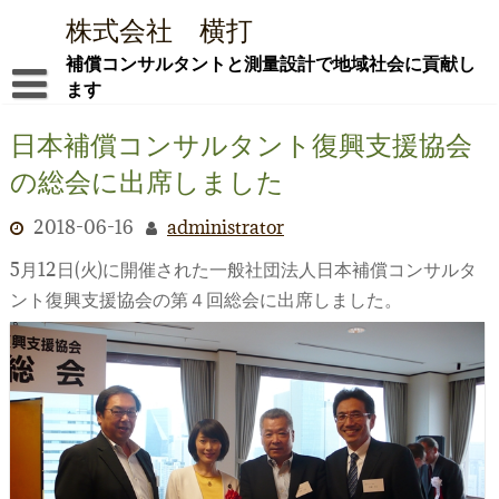
Skip
株式会社 横打
to
content
補償コンサルタントと測量設計で地域社会に貢献し
ます
ごあいさつ ―新社屋でともに社会貢献を―
日本補償コンサルタント復興支援協会
の総会に出席しました
会社概要
社屋紹介
2018-06-16
administrator
5月12日(火)に開催された一般社団法人日本補償コンサルタ
業務内容
ント復興支援協会の第４回総会に出席しました。
i-Con
採用情報
お問合せ
ブログ