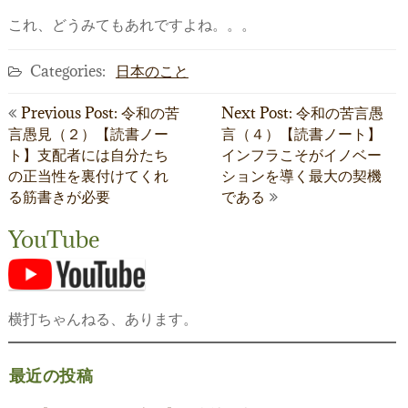
これ、どうみてもあれですよね。。。
Categories:
日本のこと
投
Previous Post: 令和の苦
Next Post: 令和の苦言愚
言愚見（２）【読書ノー
言（４）【読書ノート】
稿
ト】支配者には自分たち
インフラこそがイノベー
ナ
の正当性を裏付けてくれ
ションを導く最大の契機
る筋書きが必要
である
ビ
ゲ
YouTube
ー
シ
横打ちゃんねる、あります。
ョ
ン
最近の投稿