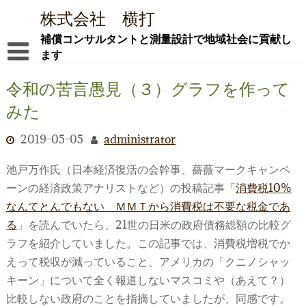
Skip
株式会社 横打
to
content
補償コンサルタントと測量設計で地域社会に貢献し
ます
ごあいさつ ―新社屋でともに社会貢献を―
令和の苦言愚見（３）グラフを作って
みた
会社概要
社屋紹介
2019-05-05
administrator
業務内容
池戸万作氏（日本経済復活の会幹事、薔薇マークキャンペ
ーンの経済政策アナリストなど）の投稿記事「
消費税10%
i-Con
なんてとんでもない ＭＭＴから消費税は不要な税金であ
採用情報
る
」を読んでいたら、21世の日米の政府債務総額の比較グ
ラフを紹介していました。この記事では、消費税増税でか
お問合せ
えって税収が減っていること、アメリカの「クニノシャッ
キーン」について全く報道しないマスコミや（あえて？）
ブログ
比較しない政府のことを指摘していましたが、同感です。