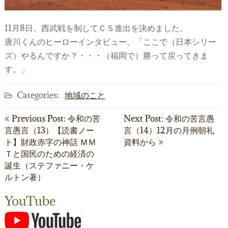
11月8日、西武戦を制してＣＳ進出を決めました。
唐川くんのヒーローインタビュー、「ここで（日本シリー
ズ）やるんですか？・・・（福岡で）勝って戻ってきま
す。」
Categories:
地域のこと
投
Previous Post: 令和の苦
Next Post: 令和の苦言愚
言愚言（13）【読書ノー
言（14）12月の月例朝礼
稿
ト】財政赤字の神話 ＭＭ
資料から
ナ
Ｔと国民のための経済の
誕生（ステファニー・ケ
ビ
ルトン著）
ゲ
YouTube
ー
シ