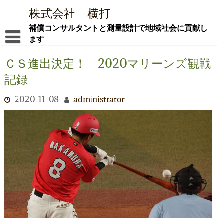
Skip
株式会社 横打
to
content
補償コンサルタントと測量設計で地域社会に貢献し
ます
ごあいさつ ―新社屋でともに社会貢献を―
ＣＳ進出決定！ 2020マリーンズ観戦
記録
会社概要
社屋紹介
2020-11-08
administrator
業務内容
i-Con
採用情報
お問合せ
ブログ