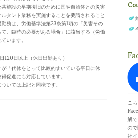
Cou
公共施設の早期復旧のために国や自治体との災害
サルタント業務を実施することを要請されること
勤務は、労働基準法第33条第1項の「災害その
って、臨時の必要がある場合」に該当する（労働
れています。
Fa
日120日以上（休日出勤あり）
すが「代休をとって比較的すいている平日に休
取得促進にも対応しています。
については上記と同様です。
こち
Fa
解で
ので
社イ