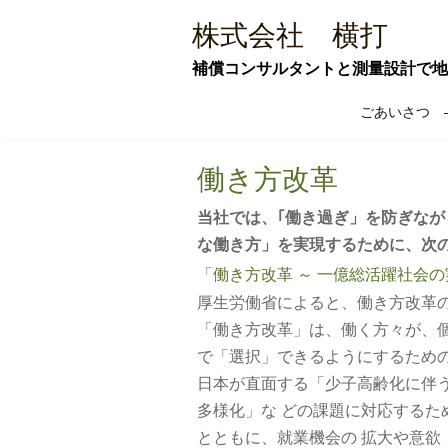
Skip
株式会社 横打
to
content
補償コンサルタントと測量設計で地
ごあいさつ 
働き方改革
当社では、｢働き過ぎ」を防ぎなが
な働き方」を実現するために、次
「働き方改革 ～ 一億総活躍社会の
厚生労働省によると、働き方改革
「働き方改革」は、働く方々が、個
で「選択」できるようにするため
日本が直面する「少子高齢化に伴
多様化」な どの課題に対応するた
とともに、就業機会の 拡大や意欲