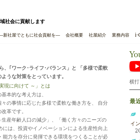
域社会に貢献します
―新社屋でともに社会貢献を―
会社概要
社屋紹介
業務内容
i-
Yo
ら、｢ワーク･ライフ･バランス」と 「多様で柔軟
のような対策をとっています。
横打
実現に向けて ～」とは
の基本的な考え方は、
最
々の事情に応じた多様で柔軟な働き方を、 自分
の改革です。
う生産年齢人口の減少」、「働く方々のニーズの
イ
めには、投資やイノベーションによる生産性向上
2
・能力を存分に発揮できる環境をつくることが必