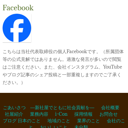
Facebook
こちらは当社代表取締役の個人Facebookです。（所属団体
等の公式見解ではありません。過激な発言が多いので閲覧
はご注意ください。また、会社インスタグラム、YouTube
やブログ記事のシェア投稿と一部重複しますのでご了承く
ださい。）
ごあいさつ ―新社屋でともに社会貢献を―
会社概要
社屋紹介
業務内容
i-Con
採用情報
お問合せ
ブログ
日本のこと
地域のこと
業界のこと
会社のこ
と
おいしいこと
未分類