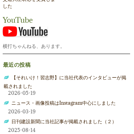
日本のこと
ナ
した
ビ
地域のこと
YouTube
ゲ
業界のこと
ー
会社のこと
横打ちゃんねる、あります。
シ
おいしいこと
ョ
最近の投稿
未分類
ン
【それいけ！習志野】に当社代表のインタビューが掲
載されました
2026-05-19
ニュース・画像投稿はInstagram中心にしました
2026-03-19
日刊建設新聞に当社記事が掲載されました（２）
2025-08-14