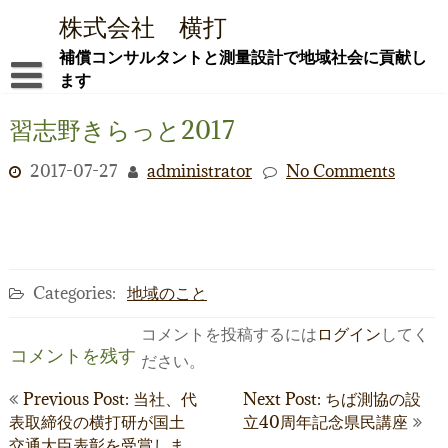
Skip
株式会社 横打
to
content
補償コンサルタントと測量設計で地域社会に貢献し
ます
ごあいさつ ―新社屋でともに社会貢献を―
習志野きらっと2017
会社概要
2017-07-27
administrator
No Comments
社屋紹介
業務内容
i-Con
Categories:
地域のこと
採用情報
コメントを投稿するには
ログイン
してく
コメントを残す
ださい。
お問合せ
投
Previous Post: 当社、代
Next Post: ちば測協の設
ブログ
表取締役の横打研が国土
立40周年記念県民講座
稿
交通大臣表彰を受賞しま