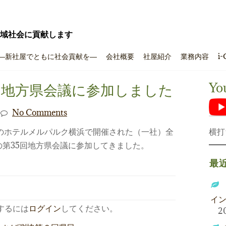
域社会に貢献します
―新社屋でともに社会貢献を―
会社概要
社屋紹介
業務内容
i-
Yo
の地方県会議に参加しました
No Comments
横打
市のホテルメルパルク横浜で開催された（一社）全
第35回地方県会議に参加してきました。
最
イ
するには
ログイン
してください。
2