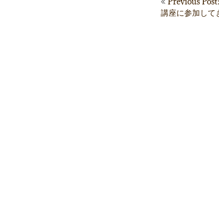
Previous 
講座に参加して
稿
ナ
ビ
ゲ
ー
シ
ョ
ン