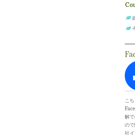
Cou
Fa
こち
Fa
解で
ので
社イ