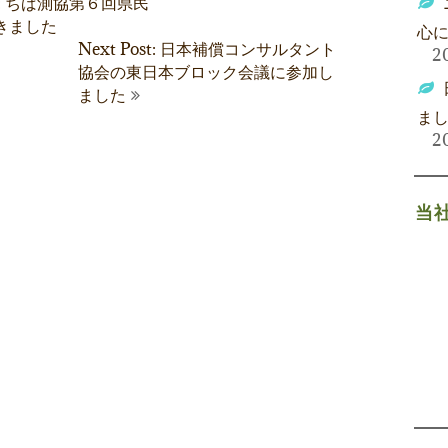
Post: ちば測協第６回県民
きました
心
Next Post: 日本補償コンサルタント
2
協会の東日本ブロック会議に参加し
ました
ま
2
当